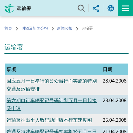
跳
至
内
容
首页
刊物及新闻公报
新闻公报
运输署
的
开
始
运输署
事项
日期
因应五月一日举行的公众游行而实施的特别
28.04.2008
交通及运输安排
第六期自订车辆登记号码计划五月一日起接
28.04.2008
受申请
运输署推出个人数码助理版本行车速度图
25.04.2008
普通及特殊车辆登记号码拍卖将於五月三日
21.04.2008