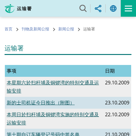
跳
至
内
容
首页
刊物及新闻公报
新闻公报
运输署
的
开
始
运输署
事项
日期
本星期六於扫杆埔及铜锣湾的特别交通及运
29.10.2009
输安排
新的士司机证今日推出（附图）
23.10.2009
本周日於扫杆埔及铜锣湾实施的特别交通及
22.10.2009
运输安排
第十期自订车辆登记号码中签名单
21.10.2009