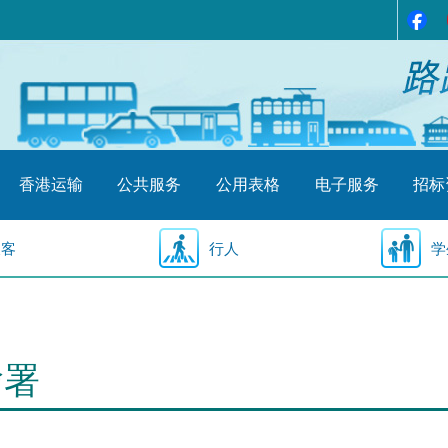
香港运输
公共服务
公用表格
电子服务
招标
乘客
行人
学
输署