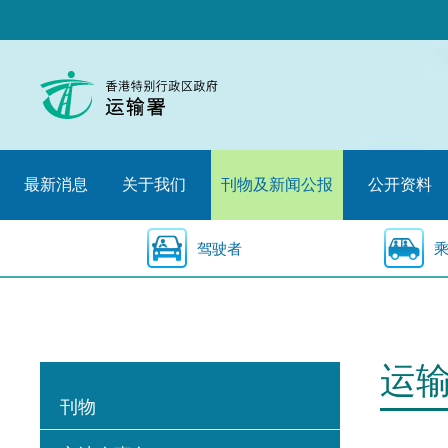
跳
至
内
容
的
开
始
最新消息
关于我们
刊物及新闻公报
公开资料
驾驶者
运
刊物