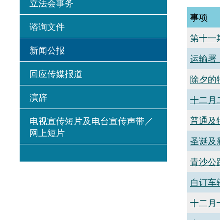
立法会事务
事项
谘询文件
第十一
新闻公报
运输署
回应传媒报道
除夕的
演辞
十二月
普通及
电视宣传短片及电台宣传声带／
网上短片
圣诞及
青沙公
自订车
十二月