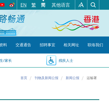
EN
繁
简
其他语言
资料
交通通告
招聘事宜
相关网址
联络我们
生/家长
残疾人士
首页
刊物及新闻公报
新闻公报
运输署