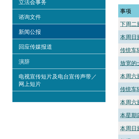
立法会事务
事项
谘询文件
下周二
新闻公报
本周日
回应传媒报道
传统车
演辞
放宽的
本周六
电视宣传短片及电台宣传声带／
网上短片
传统车
本周六
本星期
本周日