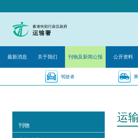
跳
至
内
容
的
开
始
最新消息
关于我们
刊物及新闻公报
公开资料
驾驶者
运
刊物