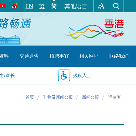
EN
繁
简
其他语言
资料
交通通告
招聘事宜
相关网址
联络我们
生/家长
残疾人士
首页
刊物及新闻公报
新闻公报
运输署