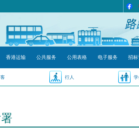
香港运输
公共服务
公用表格
电子服务
招标
乘客
行人
学
输署