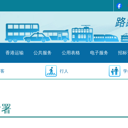
香港运输
公共服务
公用表格
电子服务
招标
乘客
行人
学
输署