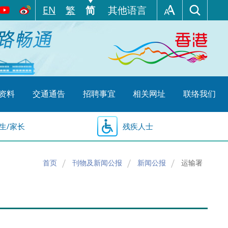
EN
繁
简
其他语言
资料
交通通告
招聘事宜
相关网址
联络我们
生/家长
残疾人士
首页
刊物及新闻公报
新闻公报
运输署