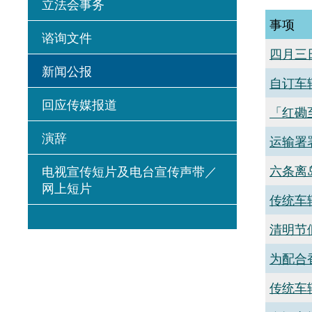
立法会事务
事项
谘询文件
四月三
新闻公报
自订车
回应传媒报道
「红磡
演辞
运输署
六条离
电视宣传短片及电台宣传声带／
网上短片
传统车
清明节
为配合
传统车