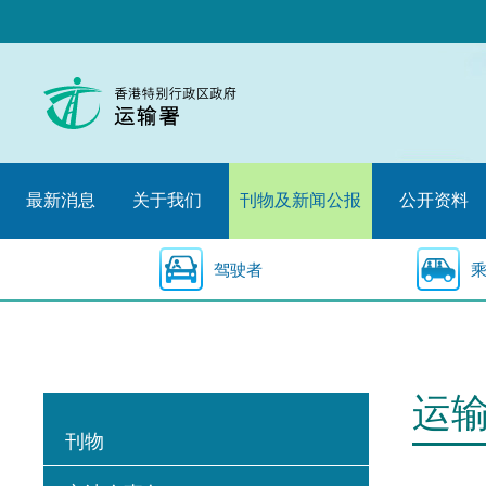
跳
至
内
容
的
开
始
最新消息
关于我们
刊物及新闻公报
公开资料
驾驶者
运
刊物