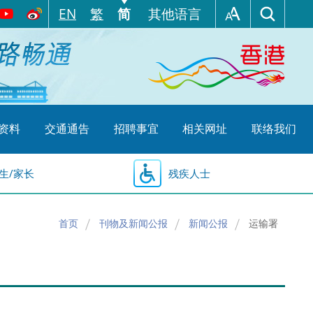
EN
繁
简
其他语言
资料
交通通告
招聘事宜
相关网址
联络我们
生/家长
残疾人士
首页
刊物及新闻公报
新闻公报
运输署