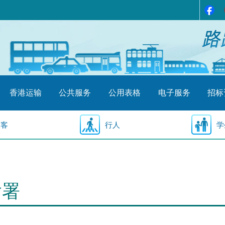
香港运输
公共服务
公用表格
电子服务
招标
乘客
行人
学
输署