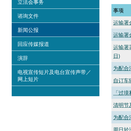
立法会事务
事项
谘询文件
运输署
新闻公报
运输署
回应传媒报道
运输署
日)
演辞
为配合
电视宣传短片及电台宣传声带／
网上短片
自订车
「过境
清明节
为配合
周日於