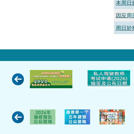
本周日
因应周
周日於