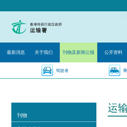
跳
至
内
容
的
开
始
最新消息
关于我们
刊物及新闻公报
公开资料
驾驶者
运
刊物