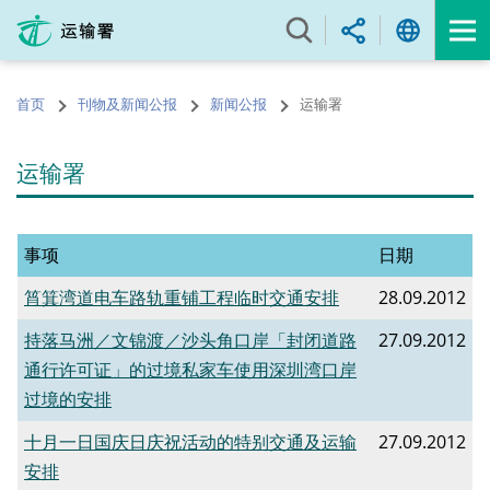
跳
至
内
容
首页
刊物及新闻公报
新闻公报
运输署
的
开
始
运输署
事项
日期
筲箕湾道电车路轨重铺工程临时交通安排
28.09.2012
持落马洲／文锦渡／沙头角口岸「封闭道路
27.09.2012
通行许可证」的过境私家车使用深圳湾口岸
过境的安排
十月一日国庆日庆祝活动的特别交通及运输
27.09.2012
安排