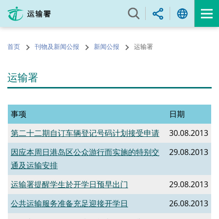
跳
至
内
容
首页
刊物及新闻公报
新闻公报
运输署
的
开
始
运输署
事项
日期
第二十二期自订车辆登记号码计划接受申请
30.08.2013
因应本周日港岛区公众游行而实施的特别交
29.08.2013
通及运输安排
运输署提醒学生於开学日预早出门
29.08.2013
公共运输服务准备充足迎接开学日
26.08.2013