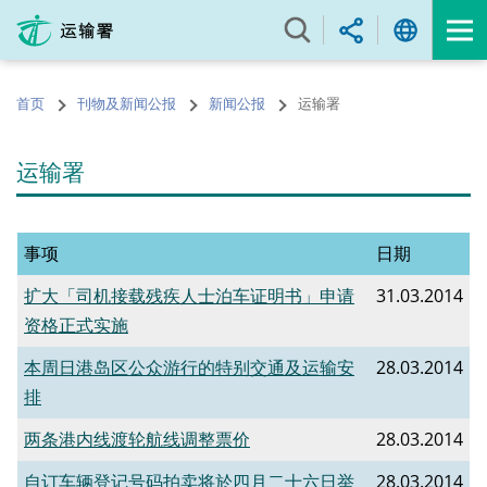
跳
至
内
容
首页
刊物及新闻公报
新闻公报
运输署
的
开
始
运输署
事项
日期
扩大「司机接载残疾人士泊车证明书」申请
31.03.2014
资格正式实施
本周日港岛区公众游行的特别交通及运输安
28.03.2014
排
两条港内线渡轮航线调整票价
28.03.2014
自订车辆登记号码拍卖将於四月二十六日举
28.03.2014