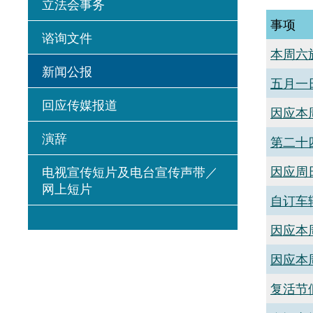
立法会事务
事项
谘询文件
本周六
新闻公报
五月一
回应传媒报道
因应本
演辞
第二十
因应周
电视宣传短片及电台宣传声带／
网上短片
自订车
因应本
因应本
复活节