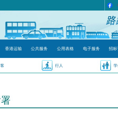
香港运输
公共服务
公用表格
电子服务
招标
乘客
行人
学
输署