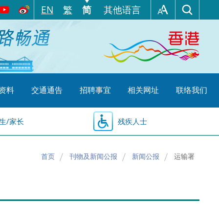
EN
繁
简
其他语言
资料
交通通告
招聘事宜
相关网址
联络我们
生/家长
残疾人士
首页
刊物及新闻公报
新闻公报
运输署