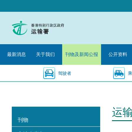
跳
至
内
容
的
开
始
最新消息
关于我们
刊物及新闻公报
公开资料
驾驶者
运
刊物