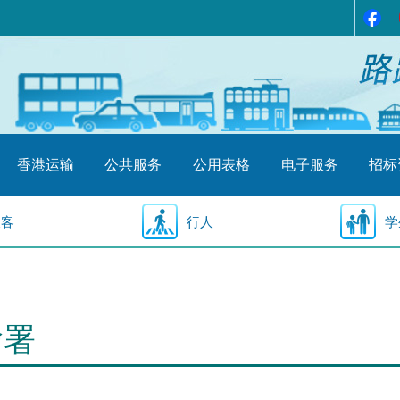
香港运输
公共服务
公用表格
电子服务
招标
乘客
行人
学
输署