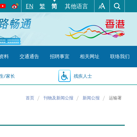
EN
繁
简
其他语言
资料
交通通告
招聘事宜
相关网址
联络我们
生/家长
残疾人士
首页
刊物及新闻公报
新闻公报
运输署