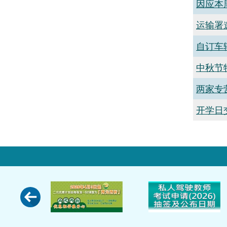
因应本
运输署
自订车
中秋节
两家专
开学日