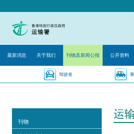
跳
至
内
容
的
开
始
最新消息
关于我们
刊物及新闻公报
公开资料
驾驶者
运
刊物