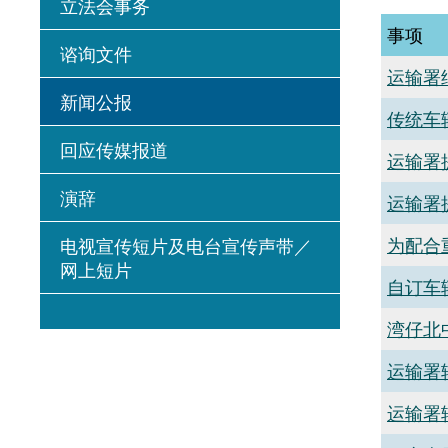
立法会事务
事项
谘询文件
运输署
新闻公报
传统车
回应传媒报道
运输署
演辞
运输署
为配合
电视宣传短片及电台宣传声带／
网上短片
自订车
湾仔北
运输署
运输署