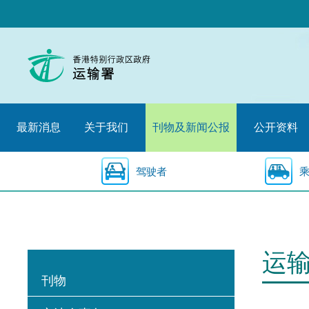
跳
至
内
容
的
开
始
最新消息
关于我们
刊物及新闻公报
公开资料
驾驶者
运
刊物