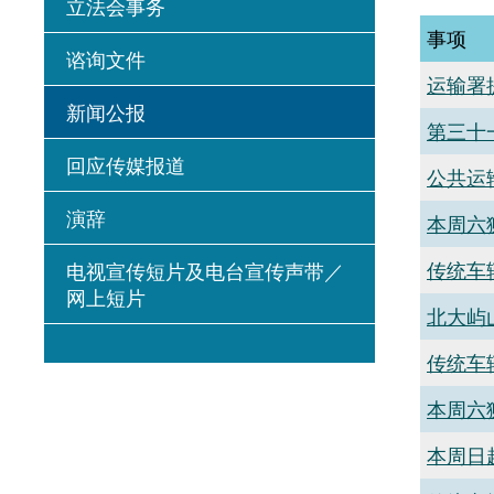
立法会事务
事项
谘询文件
运输署
新闻公报
第三十
回应传媒报道
公共运
演辞
本周六
传统车
电视宣传短片及电台宣传声带／
网上短片
北大屿
传统车
本周六
本周日