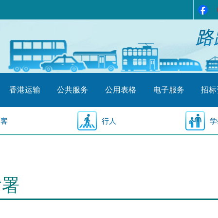
香港运输
公共服务
公用表格
电子服务
招标
乘客
行人
学
输署