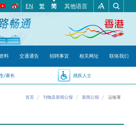
EN
繁
简
其他语言
资料
交通通告
招聘事宜
相关网址
联络我们
生/家长
残疾人士
首页
刊物及新闻公报
新闻公报
运输署