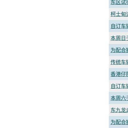
东区试
柯士甸
自订车
本周日
为配合
传统车
香港仔
自订车
本周六
东九龙
为配合