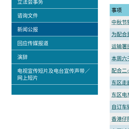
立法会事务
事项
谘询文件
中秋节
新闻公报
为配合
回应传媒报道
运输署
演辞
本周六
配合二
电视宣传短片及电台宣传声带／
网上短片
东区走
东区电
自订车
香港仔