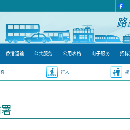
香港运输
公共服务
公用表格
电子服务
招标
乘客
行人
學
输署