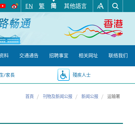
EN
繁
简
其他語言
资料
交通通告
招聘事宜
相关网址
联络我们
生/家長
殘疾人士
首頁
刊物及新闻公报
新闻公报
运输署