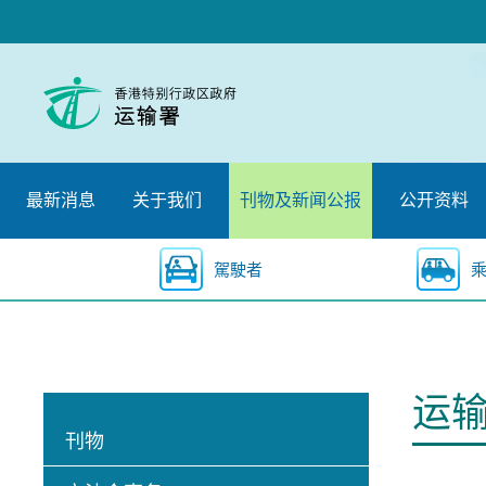
跳
至
内
容
的
开
始
最新消息
关于我们
刊物及新闻公报
公开资料
駕駛者
运
刊物