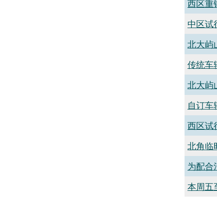
西区重
中区试
北大屿
传统车
北大屿
自订车
西区试
北角临
为配合
本周五