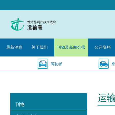
跳
至
内
容
的
开
始
最新消息
关于我们
刊物及新闻公报
公开资料
驾驶者
运
刊物