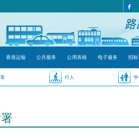
香港运输
公共服务
公用表格
电子服务
招标
乘客
行人
学
输署