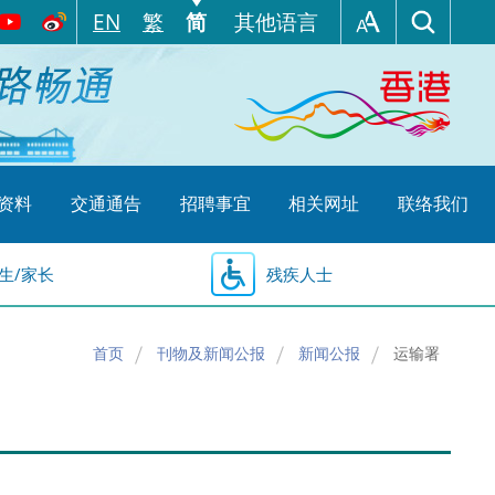
EN
繁
简
其他语言
资料
交通通告
招聘事宜
相关网址
联络我们
生/家长
残疾人士
首页
刊物及新闻公报
新闻公报
运输署