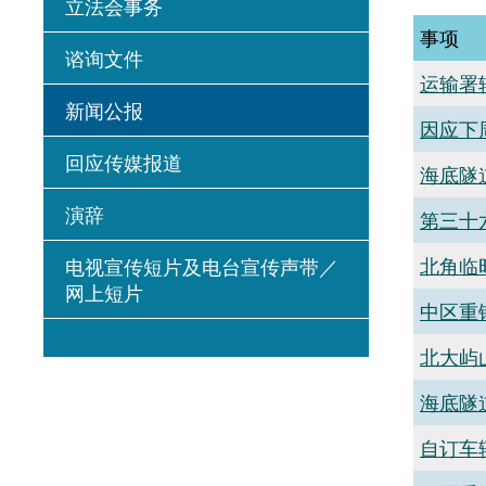
立法会事务
事项
谘询文件
运输署
新闻公报
因应下
回应传媒报道
海底隧
演辞
第三十
北角临
电视宣传短片及电台宣传声带／
网上短片
中区重
北大屿
海底隧
自订车