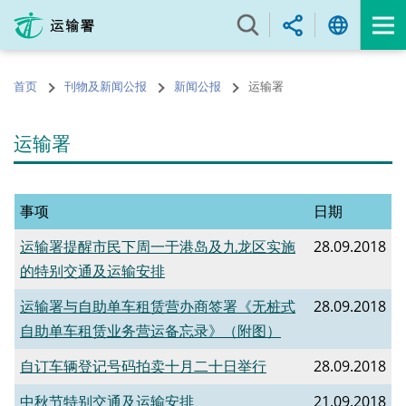
跳
至
内
容
首页
刊物及新闻公报
新闻公报
运输署
的
开
始
运输署
事项
日期
运输署提醒市民下周一于港岛及九龙区实施
28.09.2018
的特别交通及运输安排
运输署与自助单车租赁营办商签署《无桩式
28.09.2018
自助单车租赁业务营运备忘录》（附图）
自订车辆登记号码拍卖十月二十日举行
28.09.2018
中秋节特别交通及运输安排
21.09.2018