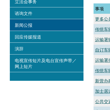
立法会事务
事项
谘询文件
更多公
新闻公报
传统车
回应传媒报道
运输署
演辞
自订车
运输署
电视宣传短片及电台宣传声带／
网上短片
传统车
新营办
加士居
公共交