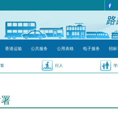
香港运输
公共服务
公用表格
电子服务
招标
乘客
行人
学
输署