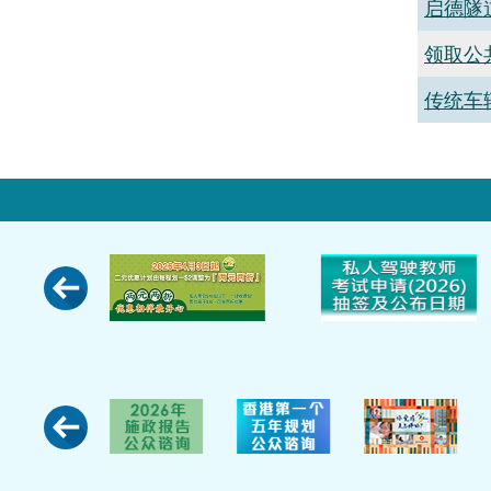
启德隧
领取公
传统车