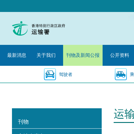
跳
至
内
容
的
开
始
最新消息
关于我们
刊物及新闻公报
公开资料
驾驶者
运
刊物