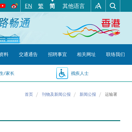
EN
繁
简
其他语言
资料
交通通告
招聘事宜
相关网址
联络我们
生/家长
残疾人士
首页
刊物及新闻公报
新闻公报
运输署