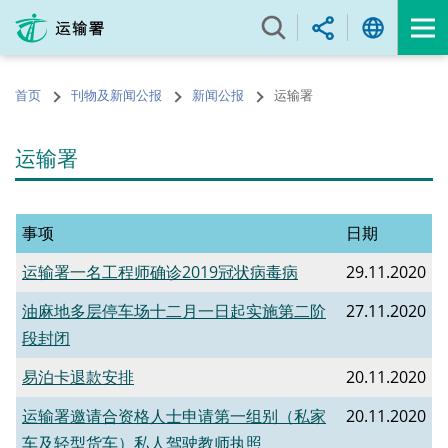
跳
至
内
容
首页
刊物及新闻公报
新闻公报
运输署
的
开
始
运输署
事项
日期
运输署一名工程师确诊2019冠状病毒病
29.11.2020
油麻地多层停车场十二月一日起实施第二阶
27.11.2020
段封闭
易泊卡退款安排
20.11.2020
运输署邀请合资格人士申请第一组别（私家
20.11.2020
车及轻型货车）私人驾驶教师执照