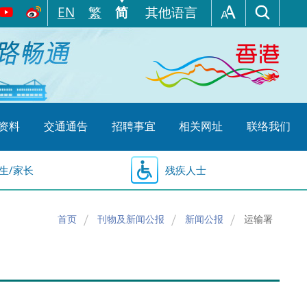
EN
繁
简
其他语言
资料
交通通告
招聘事宜
相关网址
联络我们
生/家长
残疾人士
首页
刊物及新闻公报
新闻公报
运输署