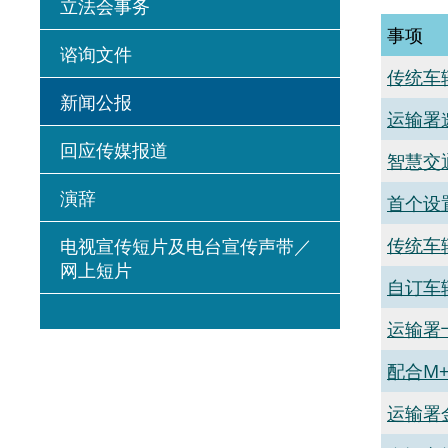
立法会事务
事项
谘询文件
传统车
新闻公报
​运输
回应传媒报道
智慧交
演辞
首个设
传统车
电视宣传短片及电台宣传声带／
网上短片
自订车
​运输
配合M
​运输