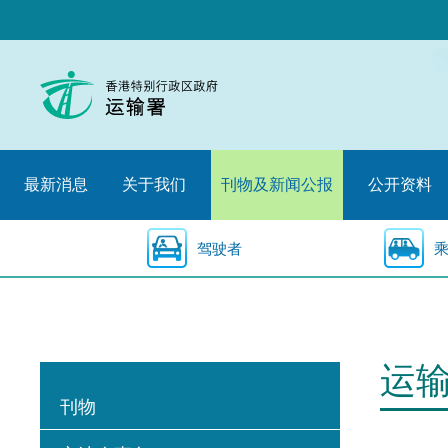
跳
至
内
容
的
开
始
最新消息
关于我们
刊物及新闻公报
公开资料
驾驶者
运
刊物