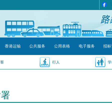
香港运输
公共服务
公用表格
电子服务
招标
乘客
行人
学
输署