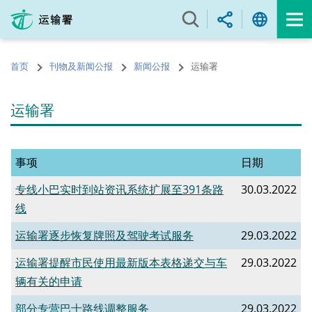
跳
至
内
容
首页
刊物及新闻公报
新闻公报
运输署
的
开
始
运输署
事项
日期
专线小巴实时到站资讯系统扩展至391条路
30.03.2022
线
运输署逐步恢复牌照及驾驶考试服务
29.03.2022
运输署提醒市民使用最新版本表格递交与车
29.03.2022
辆有关的申请
部分专营巴士路线调整服务
29.03.2022