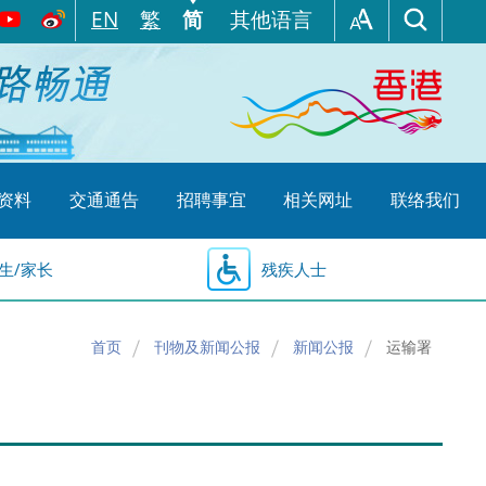
EN
繁
简
其他语言
资料
交通通告
招聘事宜
相关网址
联络我们
生/家长
残疾人士
首页
刊物及新闻公报
新闻公报
运输署