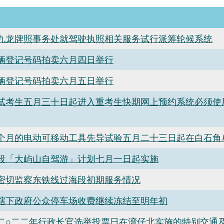
九龙牌照事务处就驾驶执照相关服务试行派筹轮候系统
辆登记号码拍卖六月四日举行
辆登记号码拍卖六月五日举行
试考生五月三十日起进入重考生快期网上预约系统必须使
个月的电动可移动工具先导试验五月二十三日起在白石角
段「大屿山自驾游」计划七月一日起实施
密切监察东铁线过海段初期服务情况
辖下政府公众停车场收费继续冻结至明年初
二○二二年行政长官选举投票日在湾仔北实施的特别交通