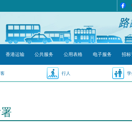
香港运输
公共服务
公用表格
电子服务
招标
乘客
行人
学
输署