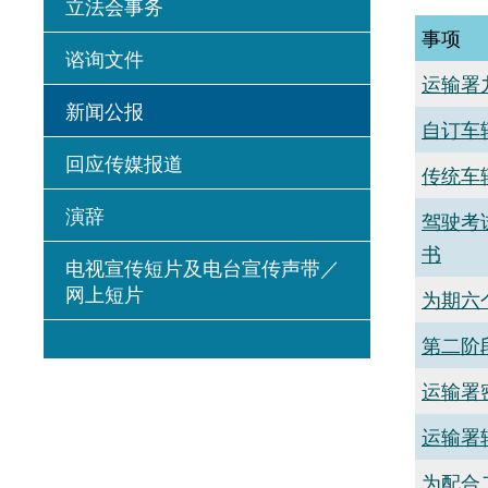
立法会事务
事项
谘询文件
运输署
新闻公报
自订车
回应传媒报道
传统车
演辞
驾驶考
书
电视宣传短片及电台宣传声带／
网上短片
为期六
第二阶
运输署
运输署
为配合