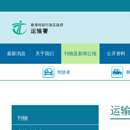
跳
至
内
容
的
开
始
最新消息
关于我们
刊物及新闻公报
公开资料
驾驶者
运
刊物