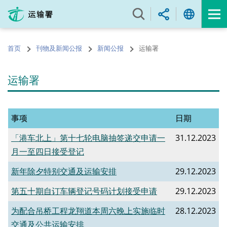
跳
至
内
容
首页
刊物及新闻公报
新闻公报
运输署
的
开
始
运输署
事项
日期
「港车北上」第十七轮电脑抽签递交申请一
31.12.2023
月一至四日接受登记
新年除夕特别交通及运输安排
29.12.2023
第五十期自订车辆登记号码计划接受申请
29.12.2023
为配合吊桥工程龙翔道本周六晚上实施临时
28.12.2023
交通及公共运输安排