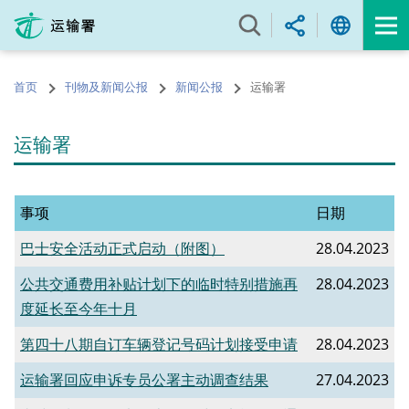
跳
至
内
容
首页
刊物及新闻公报
新闻公报
运输署
的
开
始
运输署
事项
日期
巴士安全活动正式启动（附图）
28.04.2023
公共交通费用补贴计划下的临时特别措施再
28.04.2023
度延长至今年十月
第四十八期自订车辆登记号码计划接受申请
28.04.2023
运输署回应申诉专员公署主动调查结果
27.04.2023