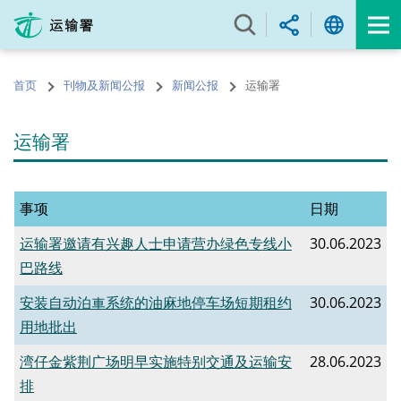
跳
至
内
容
首页
刊物及新闻公报
新闻公报
运输署
的
开
始
运输署
事项
日期
运输署邀请有兴趣人士申请营办绿色专线小
30.06.2023
巴路线
安装自动泊車系统的油麻地停车场短期租约
30.06.2023
用地批出
​湾仔金紫荆广场明早实施特别交通及运输安
28.06.2023
排