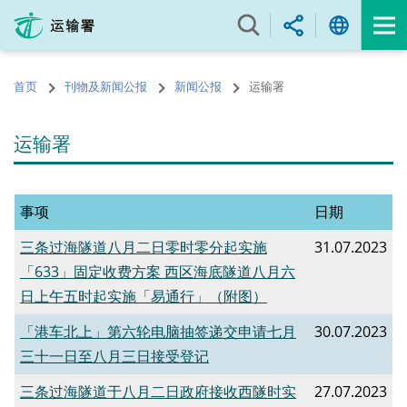
跳
至
内
容
首页
刊物及新闻公报
新闻公报
运输署
的
开
始
运输署
事项
日期
三条过海隧道八月二日零时零分起实施
31.07.2023
「633」固定收费方案 西区海底隧道八月六
日上午五时起实施「易通行」（附图）
「港车北上」第六轮电脑抽签递交申请七月
30.07.2023
三十一日至八月三日接受登记
三条过海隧道于八月二日政府接收西隧时实
27.07.2023