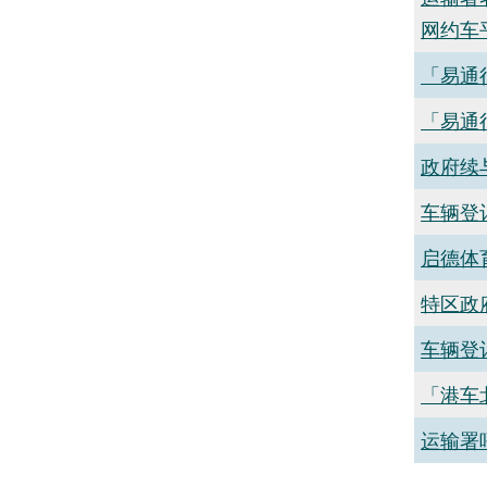
网约车
「易通
「易通
政府续
车辆登
启德体
​特区
车辆登
「港车
运输署