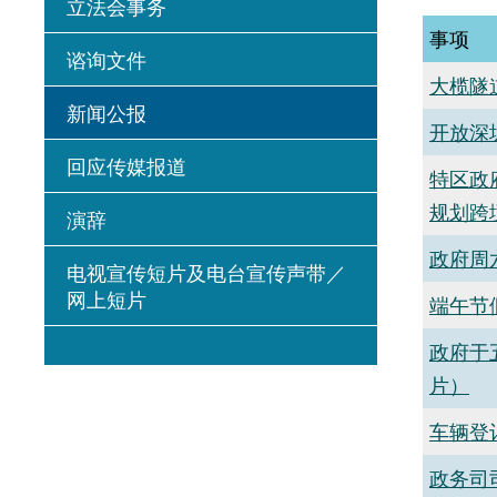
立法会事务
事项
谘询文件
大榄隧
新闻公报
开放深
回应传媒报道
特区政
规划跨
演辞
政府周
电视宣传短片及电台宣传声带／
网上短片
端午节
政府于
片）
车辆登
政务司