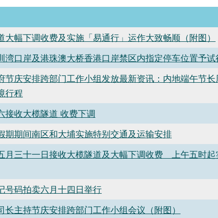
道大幅下调收费及实施「易通行」运作大致畅顺（附图）
圳湾口岸及港珠澳大桥香港口岸禁区内指定停车位置予试
府节庆安排跨部门工作小组发放最新资讯：内地端午节长
境行程
六接收大榄隧道 收费下调
假期期间南区和大埔实施特别交通及运输安排
五月三十一日接收大榄隧道及大幅下调收费 上午五时起
记号码拍卖六月十四日举行
司长主持节庆安排跨部门工作小组会议（附图）