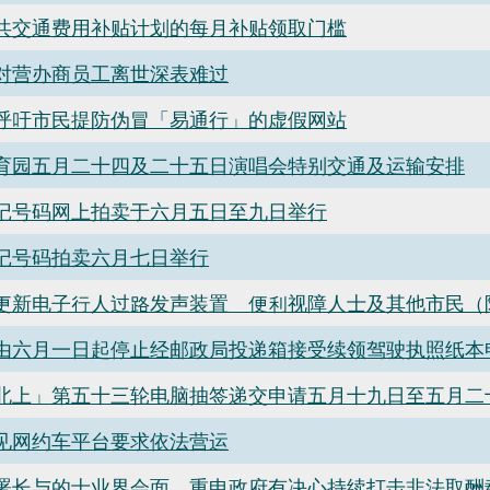
共交通费用补贴计划的每月补贴领取门槛
对营办商员工离世深表难过
呼吁市民提防伪冒「易通行」的虚假网站
育园五月二十四及二十五日演唱会特别交通及运输安排
记号码网上拍卖于六月五日至九日举行
记号码拍卖六月七日举行
更新电子行人过路发声装置 便利视障人士及其他市民（
由六月一日起停止经邮政局投递箱接受续领驾驶执照纸本
北上」第五十三轮电脑抽签递交申请五月十九日至五月二
见网约车平台要求依法营运
署长与的士业界会面 重申政府有决心持续打击非法取酬