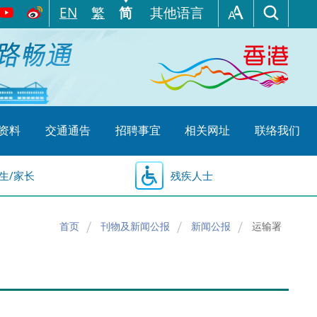
EN
繁
简
其他语言
资料
交通通告
招聘事宜
相关网址
联络我们
生/家长
残疾人士
首页
刊物及新闻公报
新闻公报
运输署