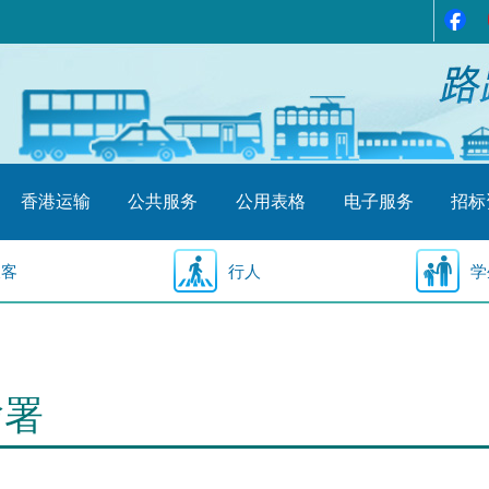
香港运输
公共服务
公用表格
电子服务
招标
乘客
行人
学
输署