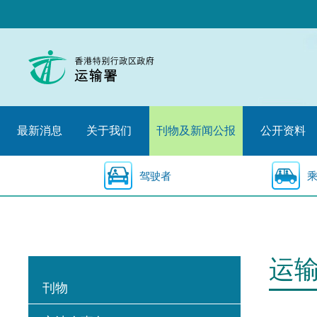
跳
至
内
容
的
开
始
最新消息
关于我们
刊物及新闻公报
公开资料
驾驶者
运
刊物