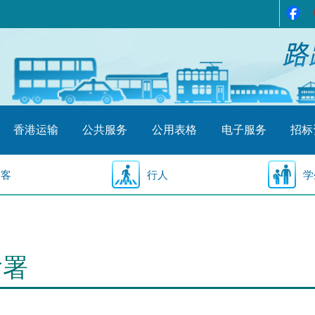
香港运输
公共服务
公用表格
电子服务
招标
乘客
行人
学
输署