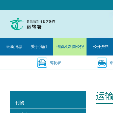
跳
至
内
容
的
开
始
最新消息
关于我们
刊物及新闻公报
公开资料
驾驶者
运
刊物