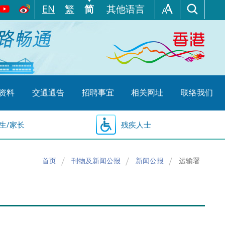
EN
繁
简
其他语言
资料
交通通告
招聘事宜
相关网址
联络我们
生/家长
残疾人士
首页
刊物及新闻公报
新闻公报
运输署