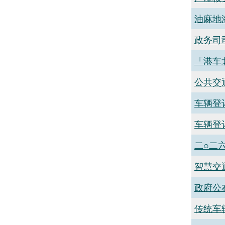
油麻地
​政务
「港车
公共交
车辆登
车辆登
二○二
智慧交
政府公
传统车