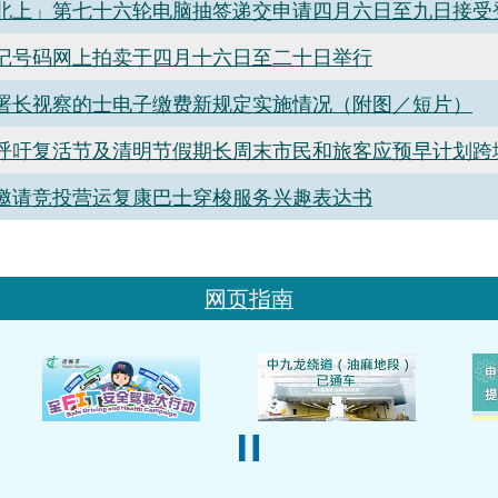
北上」第七十六轮电脑抽签递交申请四月六日至九日接受
记号码网上拍卖于四月十六日至二十日举行
署长视察的士电子缴费新规定实施情况（附图／短片）
呼吁复活节及清明节假期长周末市民和旅客应预早计划跨
邀请竞投营运复康巴士穿梭服务兴趣表达书
网页指南