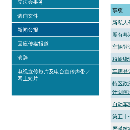
立法会事务
事项
谘询文件
新私人
新闻公报
​屡有
回应传媒报道
车辆登
演辞
粉岭绕
车辆登
电视宣传短片及电台宣传声带／
网上短片
特区政
计划跨
自动车
第五十
严谨核