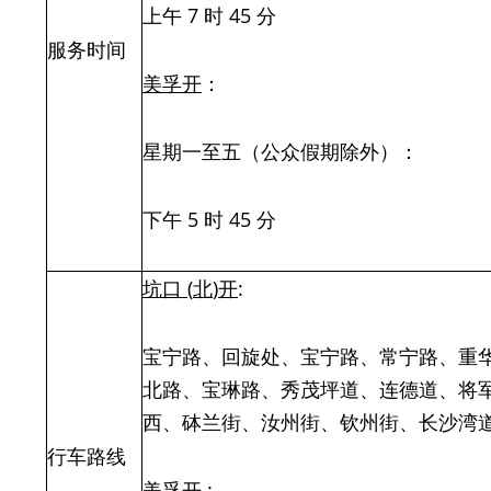
上午 7 时 45 分
服务时间
美孚开
：
星期一至五（公众假期除外）：
下午 5 时 45 分
坑口
(
北
)
开
:
宝宁路、回旋处、宝宁路、常宁路、重
北路、宝琳路、秀茂坪道、连德道、将
西、砵兰街、汝州街、钦州街、长沙湾
行车路线
美孚
开
: