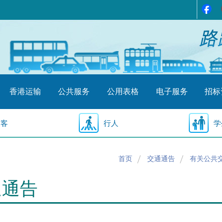
香港运输
公共服务
公用表格
电子服务
招标
乘客
行人
学
首页
交通通告
有关公共
通通告