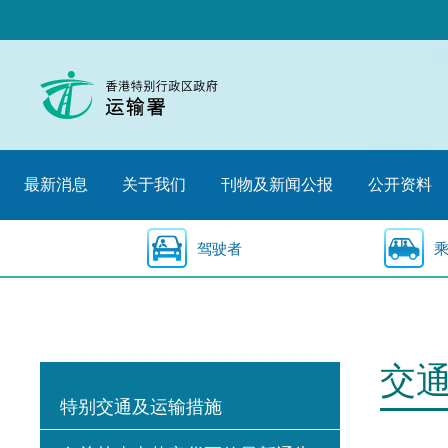
跳
至
内
容
的
开
始
最新消息
关于我们
刊物及新闻公报
公开资料
驾驶者
交
特别交通及运输措施