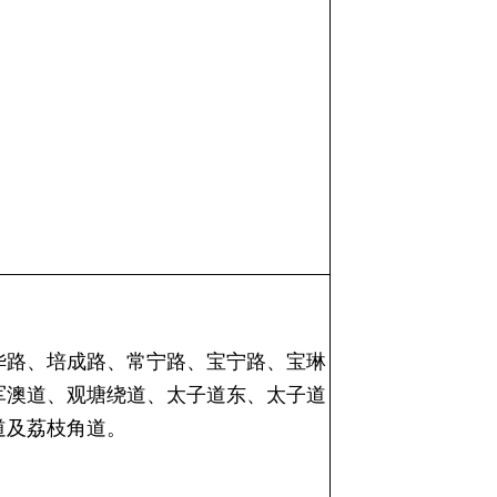
华路、培成路、常宁路、宝宁路、宝琳
军澳道、观塘绕道、太子道东、太子道
道及荔枝角道。