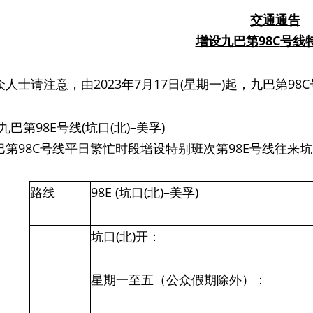
交通通告
增设九巴第
98C
号线
请注意，由2023年7月17日(星期一)起，九巴第9
九巴第
98E
号线
(
坑口
(
北
)
–美孚
)
巴第98C号线平日繁忙时段增设特别班次第98E号线往来坑
路线
98E (坑口(北)–美孚)
坑口
(
北
)
开
：
星期一至五（公众假期除外）：