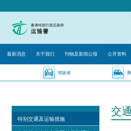
跳
至
内
容
的
开
始
最新消息
关于我们
刊物及新闻公报
公开资料
驾驶者
交
特别交通及运输措施