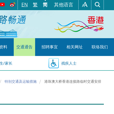
EN
繁
简
其他语言
资料
交通通告
招聘事宜
相关网址
联络我们
生/家长
残疾人士
特别交通及运输措施
港珠澳大桥香港连接路临时交通安排