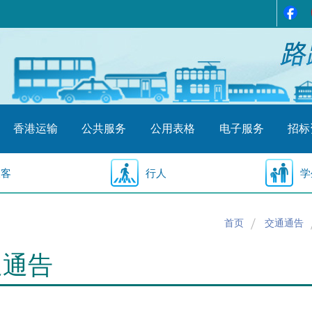
香港运输
公共服务
公用表格
电子服务
招标
乘客
行人
学
首页
交通通告
通通告