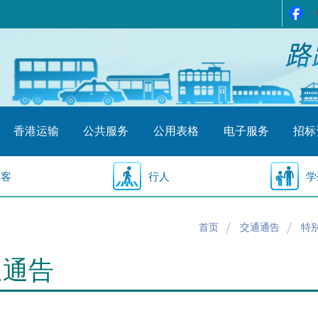
香港运输
公共服务
公用表格
电子服务
招标
乘客
行人
学
首页
交通通告
特
通通告