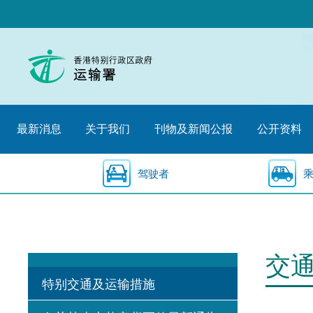
跳
至
内
容
的
开
始
最新消息
关于我们
刊物及新闻公报
公开资料
驾驶者
交
特别交通及运输措施