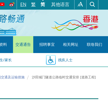
EN
繁
简
其他语言
资料
交通通告
招聘事宜
相关网址
联络我们
生/家长
残疾人士
别交通及运输措施
沙田城门隧道公路临时交通安排 [道路工程]