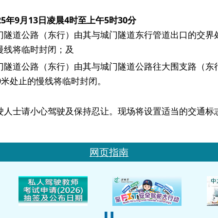
25
年
9
月
13
日凌晨
4
时至上午
5
时
30
分
门隧道公路（东行）由其与城门隧道东行管道出口的交界处
慢线将临时封闭；及
门隧道公路（东行）由其与城门隧道公路往大围支路（东行
70米处止的慢线将临时封闭。
士请小心驾驶及保持忍让。现场将设置适当的交通标
网页指南