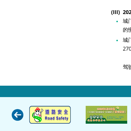
(III) 20
城
的
城
2
驾驶人