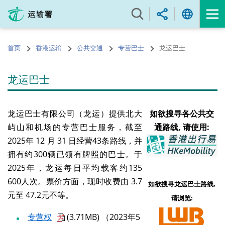
跳
至
内
容
首页
香港运输
公共交通
专营巴士
龙运巴士
的
开
始
龙运巴士
龙运巴士有限公司（龙运）提供北大
如欲搜寻各公共交
屿山和机场的专营巴士服务，截至
通路线, 请使用:
2025年 12 月 31 日
经营43
条路线，并
拥有约
300
辆已领有牌照的巴士。于
2025年
，龙运每日平均载客约
135
600
人次。票价方面，现时收费由
3.7
如欲搜寻龙运巴士路线,
元至
47.2
元不等。
请浏览:
专营权
(3.71MB) （2023年5