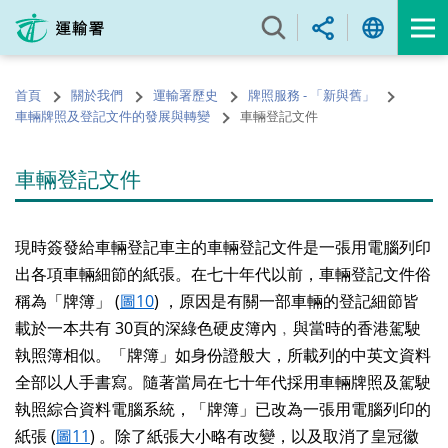
跳
至
內
容
首頁
關於我們
運輸署歷史
牌照服務 - 「新與舊」
的
車輛牌照及登記文件的發展與轉變
車輛登記文件
開
始
車輛登記文件
現時簽發給車輛登記車主的車輛登記文件是一張用電腦列印
出各項車輛細節的紙張。在七十年代以前，車輛登記文件俗
稱為「牌簿」 (
圖10
) ，原因是有關一部車輛的登記細節皆
載於一本共有 30頁的深綠色硬皮簿內﹐與當時的香港駕駛
執照簿相似。「牌簿」如身份證般大，所載列的中英文資料
全部以人手書寫。隨著當局在七十年代採用車輛牌照及駕駛
執照綜合資料電腦系統，「牌簿」已改為一張用電腦列印的
紙張 (
圖11
) 。除了紙張大小略有改變，以及取消了皇冠徽