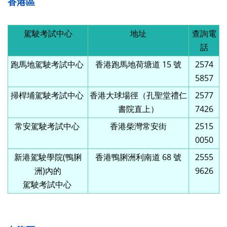
香港區
駕駛考試中心
地址
查詢電
話
跑馬地駕駛考試中心
香港跑馬地荷塘道 15 號
2574
5857
掃桿埔駕駛考試中心
香港大球場徑（孔聖堂禮仁
2577
書院直上）
7426
常安駕駛考試中心
香港柴灣常安街
2515
0050
新港駕駛學院(鴨脷
香港鴨脷洲利南道 68 號
2555
洲)內的
9626
駕駛考試中心