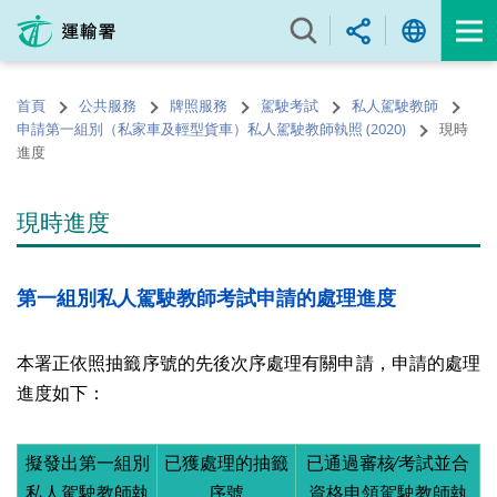
跳
至
內
容
首頁
公共服務
牌照服務
駕駛考試
私人駕駛教師
的
申請第一組別（私家車及輕型貨車）私人駕駛教師執照 (2020)
現時
開
進度
始
現時進度
第一組別私人駕駛教師考試申請的處理進度
本署正依照抽籤序號的先後次序處理有關申請，申請的處理
進度如下：
擬發出第一組別
已獲處理的抽籤
已通過審核∕考試並合
私人駕駛教師執
序號
資格申領駕駛教師執