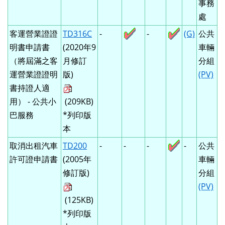
事務
處
客運營業證證
TD316C
-
-
(G)
公共
明書申請書
(2020年9
車輛
（將屆滿之客
月修訂
分組
運營業證證明
版)
(PV)
書持證人適
用） - 公共小
(209KB)
巴服務
*列印版
本
取消出租汽車
TD200
-
-
-
-
公共
許可證申請書
(2005年
車輛
修訂版)
分組
(PV)
(125KB)
*列印版