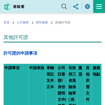
跳
至
內
容
首頁
公共服務
牌照服務
其他許可證
的
開
始
其他許可證
許可證的申請事項
申請事項
申請表格
車輛
公司
有效
費
其
服務
登記
註冊
第三
用
他
地點
文件
證/
者風
所
正本
身份
險保
需
證明
險單
文
文件(
( 接
件