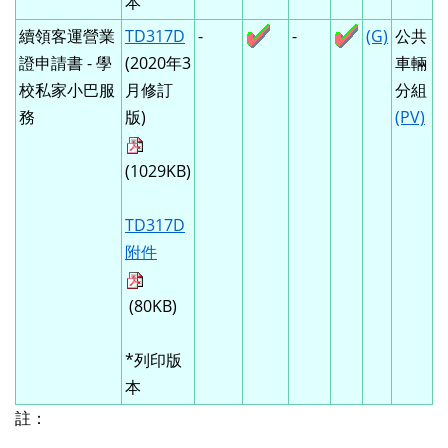
本
續領客運營業
TD317D
-
-
(G)
公共
證申請書 - 學
(2020年3
車輛
校私家小巴服
月修訂
分組
務
版)
(PV)
(1029KB)
TD317D
附件
(80KB)
*列印版
本
註：