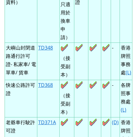
資料）
證
只適
用於
換車
申
請）
大嶼山封閉道
TD348
-
香港
路通行許可
牌照
（接
證- 私家車/ 電
事務
受副
單車/ 貨車
處
(L)
本）
快速公路許可
TD368
-
各牌
證
照事
（接
務處
受副
(L)
本）
老爺車行駛許
TD371A
(D)
香港
可證
牌照