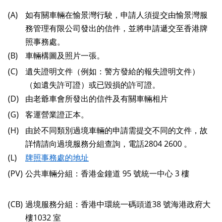
(A)
如有關車輛在愉景灣行駛，申請人須提交由愉景灣服
務管理有限公司發出的信件，並將申請遞交至香港牌
照事務處。
(B)
車輛構圖及照片一張。
(C)
遺失證明文件（例如：警方發給的報失證明文件）
（如遺失許可證）或已毀損的許可證。
(D)
由老爺車會所發出的信件及有關車輛相片
(G)
客運營業證正本。
(H)
由於不同類別過境車輛的申請需提交不同的文件，故
詳情請向過境服務分組查詢，電話2804 2600 。
(L)
牌照事務處的地址
(PV)
公共車輛分組：香港金鐘道 95 號統一中心 3 樓
(CB)
過境服務分組：香港中環統一碼頭道38 號海港政府大
樓1032 室