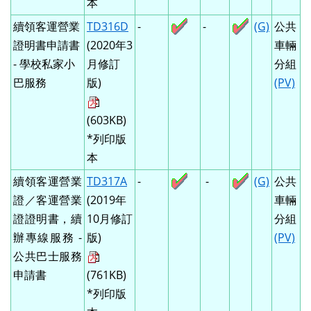
本
續領客運營業
TD316D
-
-
(G)
公共
證明書申請書
(2020年3
車輛
- 學校私家小
月修訂
分組
巴服務
版)
(PV)
(603KB)
*列印版
本
續領客運營業
TD317A
-
-
(G)
公共
證／客運營業
(2019年
車輛
證證明書，續
10月修訂
分組
辦專線服務 -
版)
(PV)
公共巴士服務
申請書
(761KB)
*列印版