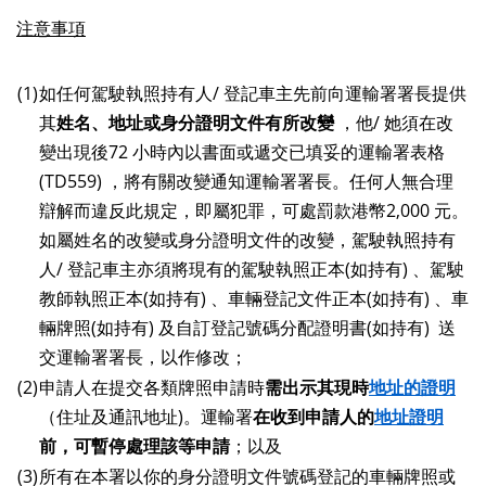
注意事項
(1)
如任何駕駛執照持有人/ 登記車主先前向運輸署署長提供
其
姓名、地址或身分證明文件有所改變
，他/ 她須在改
變出現後72 小時內以書面或遞交已填妥的運輸署表格
(TD559) ，將有關改變通知運輸署署長。任何人無合理
辯解而違反此規定，即屬犯罪，可處罰款港幣2,000 元。
如屬姓名的改變或身分證明文件的改變，駕駛執照持有
人/ 登記車主亦須將現有的駕駛執照正本(如持有) 、駕駛
教師執照正本(如持有) 、車輛登記文件正本(如持有) 、車
輛牌照(如持有) 及自訂登記號碼分配證明書(如持有) 送
交運輸署署長，以作修改；
(2)
申請人在提交各類牌照申請時
需出示其現時
地址的證明
（住址及通訊地址)。運輸署
在收到申請人的
地址證明
前，可暫停處理該等申請
；以及
(3)
所有在本署以你的身分證明文件號碼登記的車輛牌照或