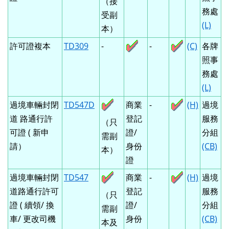
（接
務處
受副
(L)
本）
許可證複本
TD309
-
-
(C)
各牌
照事
務處
(L)
過境車輛封閉
TD547D
商業
-
(H)
過境
道 路通行許
登記
服務
（只
可證 ( 新申
證/
分組
需副
請）
身份
(CB)
本）
證
過境車輛封閉
TD547
商業
-
(H)
過境
道路通行許可
登記
服務
（只
證 ( 續領/ 換
證/
分組
需副
車/ 更改司機
身份
(CB)
本及