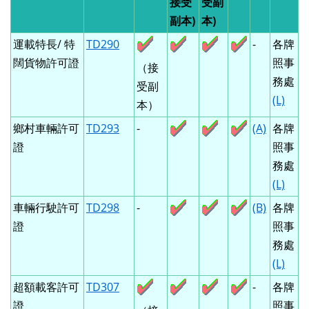
接受
受副
副本)
本)
運載特長/ 特
TD290
-
各牌
闊貨物許可證
照事
（接
務處
受副
(L)
本）
鄉村車輛許可
TD293
-
(A)
各牌
證
照事
務處
(L)
車輛行駛許可
TD298
-
(B)
各牌
證
照事
務處
(L)
超額載客許可
TD307
-
各牌
證
照事