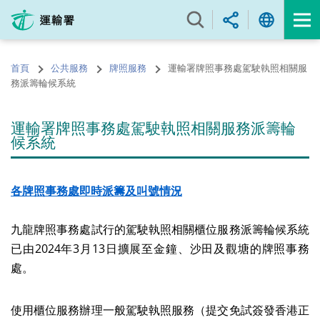
跳
至
內
容
首頁
公共服務
牌照服務
運輸署牌照事務處駕駛執照相關服
的
務派籌輪候系統
開
始
運輸署牌照事務處駕駛執照相關服務派籌輪
候系統
各牌照事務處即時派籌及叫號情況
九龍牌照事務處試行的駕駛執照相關櫃位服務派籌輪候系統
已由2024年3月13日擴展至金鐘、沙田及觀塘的牌照事務
處。
使用櫃位服務辦理一般駕駛執照服務（提交免試簽發香港正