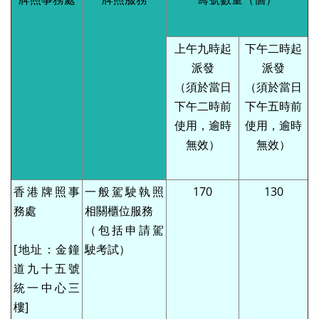
上午九時起
下午二時起
派發
派發
（須於當日
（須於當日
下午二時前
下午五時前
使用，逾時
使用，逾時
無效）
無效）
香港牌照事
一般駕駛執照
170
130
務處
相關櫃位服務
（包括申請駕
[地址：金鐘
駛考試）
道九十五號
統一中心三
樓]