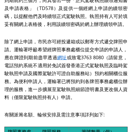
到期前約三個月，向其發出一份「正式駕駛執照續領通知書
及申請表格」（TD578）及提供一個經網上申請的續領密
碼，以提醒他們及時續領正式駕駛執照。執照持有人可於填
妥有關網上表格後，利用該續領密碼於網上辦理續領申請。
除了網上申請，市民亦可經投遞箱或以郵寄方式遞交牌照申
請。運輸署呼籲希望經牌照事務處櫃位提交申請的申請人，
應在牌證到期前盡早透過
網址
或致電3763 8080（請留意，
電話預約系統不適用於免試簽發香港正式駕駛執照及臨時駕
駛執照申請及國際駕駛許可證自助服務站）預約相關櫃位服
務。為便利申請人，運輸署已將預約到各牌照事務處櫃位辦
理的服務，進一步擴展至駕駛執照細節證明書及更改個人資
料（僅限駕駛執照持有人）申請。
有關派籌名額、輪候安排及需注意事項詳列如下:
牌照事務處
牌照服務
籌號數量（個）