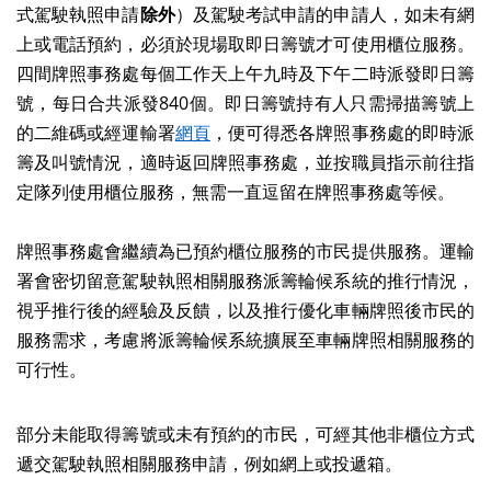
式駕駛執照申請
除外
）及駕駛考試申請的申請人，如未有網
上或電話預約，必須於現場取即日籌號才可使用櫃位服務。
四間牌照事務處每個工作天上午九時及下午二時派發即日籌
號，每日合共派發840個。即日籌號持有人只需掃描籌號上
的二維碼或經運輸署
網頁
，便可得悉各牌照事務處的即時派
籌及叫號情況，適時返回牌照事務處，並按職員指示前往指
定隊列使用櫃位服務，無需一直逗留在牌照事務處等候。
牌照事務處會繼續為已預約櫃位服務的市民提供服務。運輸
署會密切留意駕駛執照相關服務派籌輪候系統的推行情況，
視乎推行後的經驗及反饋，以及推行優化車輛牌照後市民的
服務需求，考慮將派籌輪候系統擴展至車輛牌照相關服務的
可行性。
部分未能取得籌號或未有預約的市民，可經其他非櫃位方式
遞交駕駛執照相關服務申請，例如網上或投遞箱。