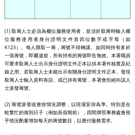
(1) 取籌人士必須為櫃位服務使用者，並須於取籌時輸入櫃
位服務使用者身分證明文件首四位數字或字母（如
K123）。每人限取一籌，籌號不得轉讓。如同時持有多於
一張籌號，即屬違規，所有持有的籌號即告無效。本署職員
可要求取籌人士出示身分證明文件正本以供本署作核實及紀
錄之用。若取籌人士未能出示有關身分證明文件正本、發現
取籌人士輸入資料有誤、或已持有籌號，本署會拒絕向該人
士派發籌號。
(2) 籌號派發或會按情況調整，以現場安排為準。特別是在
較繁忙的個別日子（例如長假期前），四間牌照事務處會視
乎情況酌量增加每天的籌號數目，以應付服務需求。