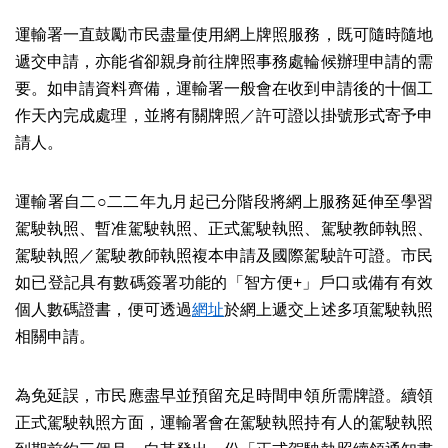
運輸署一直鼓勵市民盡量使用網上牌照服務，既可隨時隨地
遞交申請，亦能省卻親身前往牌照事務處輪候辦理申請的需
要。如申請資料齊備，運輸署一般會在收到申請後的十個工
作天內完成處理，並將有關牌照／許可證以掛號形式寄予申
請人。
運輸署自二○二二年九月起已分階段將網上服務延伸至學習
駕駛執照、暫准駕駛執照、正式駕駛執照、駕駛教師執照、
駕駛執照／駕駛教師執照複本申請及國際駕駛許可證。市民
如已登記具有數碼簽署功能的「智方便+」戶口或備有有效
個人數碼證書，便可透過
網址
於網上遞交上述多項駕駛執照
相關申請。
為免延誤，市民應盡早並預留充足時間申領所需牌證。續領
正式駕駛執照方面，運輸署會在駕駛執照持有人的駕駛執照