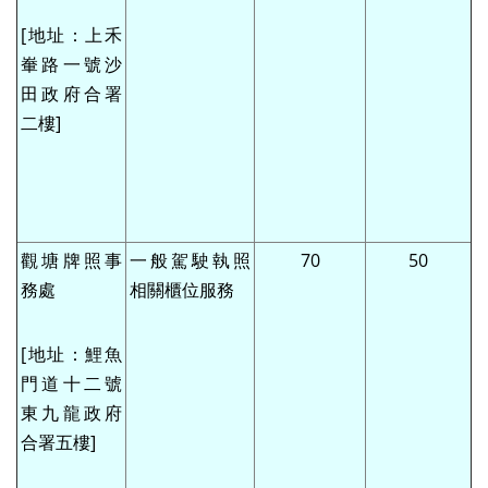
[地址：上禾
輋路一號沙
田政府合署
二樓]
觀塘牌照事
一般駕駛執照
70
50
務處
相關櫃位服務
[地址：鯉魚
門道十二號
東九龍政府
合署五樓]