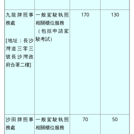
九龍牌照事
一般駕駛執照
170
130
務處
相關櫃位服務
（包括申請駕
駛考試）
[地址：長沙
灣道三零三
號長沙灣政
府合署二樓]
沙田牌照事
一般駕駛執照
70
50
務處
相關櫃位服務