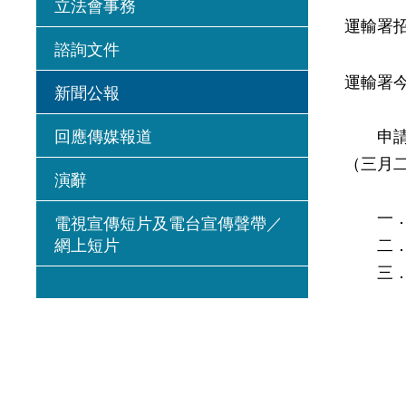
立法會事務
運輸署
諮詢文件
運輸署
新聞公報
回應傳媒報道
申請人
（三月
演辭
一． 
電視宣傳短片及電台宣傳聲帶／
網上短片
二． 
三． 
－ 香
－ 九
－ 九
－ 新