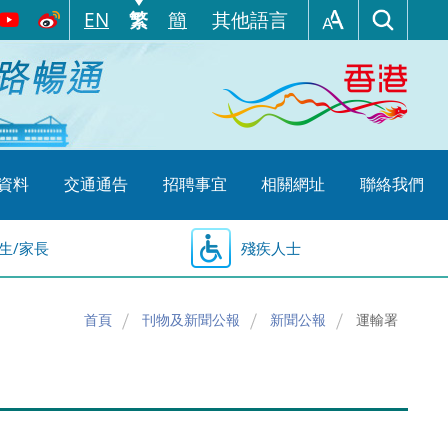
EN
繁
簡
其他語言
資料
交通通告
招聘事宜
相關網址
聯絡我們
生/家長
殘疾人士
首頁
刊物及新聞公報
新聞公報
運輸署