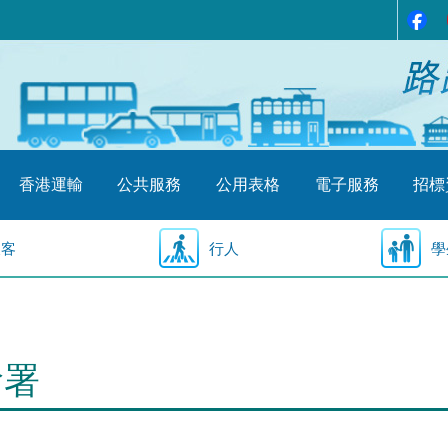
香港運輸
公共服務
公用表格
電子服務
招標
乘客
行人
學
輸署