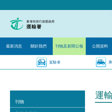
跳
至
內
容
的
開
始
最新消息
關於我們
刊物及新聞公報
公開資料
駕駛者
運
刊物