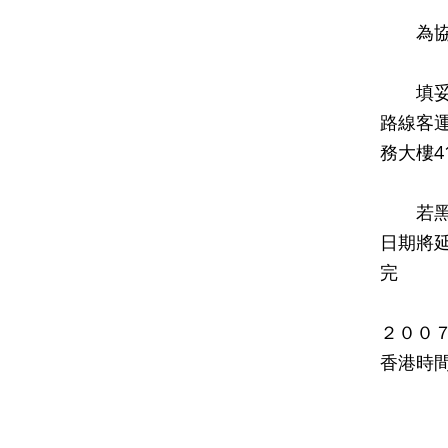
為協助
填妥的
路線客
務大樓
若黑色
日期將
完
２００
香港時