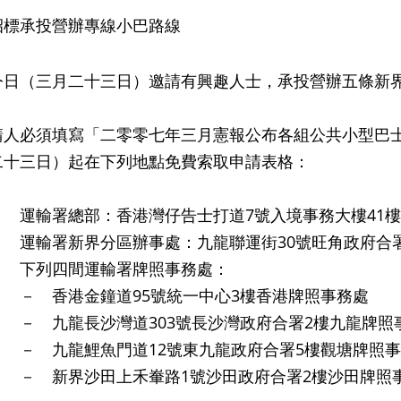
招標承投營辦專線小巴路線
今日（三月二十三日）邀請有興趣人士，承投營辦五條新
必須填寫「二零零七年三月憲報公布各組公共小型巴士
二十三日）起在下列地點免費索取申請表格：
運輸署總部：香港灣仔告士打道7號入境事務大樓41樓
運輸署新界分區辦事處：九龍聯運街30號旺角政府合署
下列四間運輸署牌照事務處：
港金鐘道95號統一中心3樓香港牌照事務處
龍長沙灣道303號長沙灣政府合署2樓九龍牌照
龍鯉魚門道12號東九龍政府合署5樓觀塘牌照事
界沙田上禾輋路1號沙田政府合署2樓沙田牌照