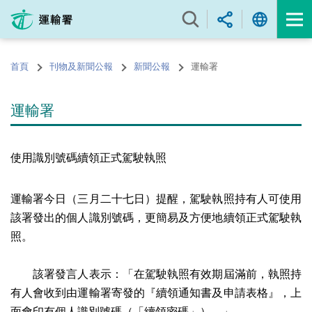
跳
至
內
容
首頁
刊物及新聞公報
新聞公報
運輸署
的
開
始
運輸署
使用識別號碼續領正式駕駛執照
運輸署今日（三月二十七日）提醒，駕駛執照持有人可使用
該署發出的個人識別號碼，更簡易及方便地續領正式駕駛執
照。
該署發言人表示：「在駕駛執照有效期屆滿前，執照持
有人會收到由運輸署寄發的『續領通知書及申請表格』，上
面會印有個人識別號碼（「續領密碼」）。」