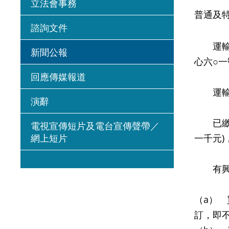
立法會事務
普通及
諮詢文件
運輸署
新聞公報
心六○
回應傳媒報道
運輸署
演辭
已繳交
電視宣傳短片及電台宣傳聲帶／
網上短片
一千元
有興趣
（a）
訂，即