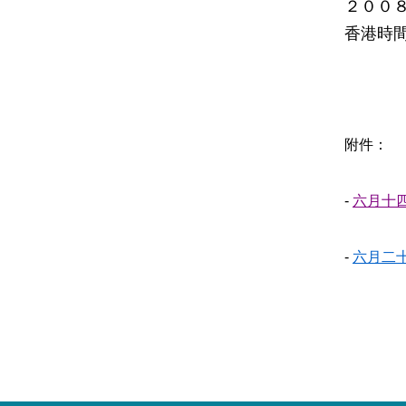
２００
香港時
附件：
-
六月十
-
六月二