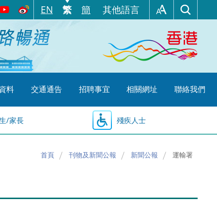
EN
繁
簡
其他語言
資料
交通通告
招聘事宜
相關網址
聯絡我們
生/家長
殘疾人士
首頁
刊物及新聞公報
新聞公報
運輸署