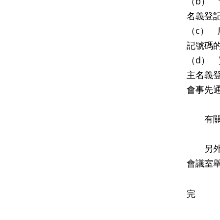
（b）
名義登
（c）
記號碼
（d）
主名義
會事先
有關其
另外，
會議室
完