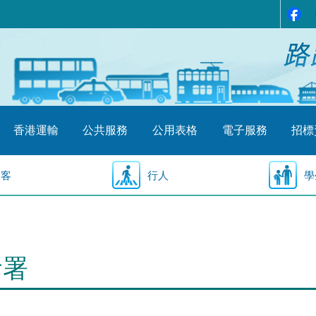
香港運輸
公共服務
公用表格
電子服務
招標
乘客
行人
學
輸署