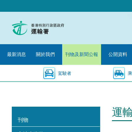
跳
至
內
容
的
開
始
最新消息
關於我們
刊物及新聞公報
公開資料
駕駛者
運
刊物