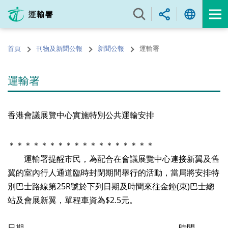
跳
至
內
容
首頁
刊物及新聞公報
新聞公報
運輸署
的
開
始
運輸署
香港會議展覽中心實施特別公共運輸安排
＊＊＊＊＊＊＊＊＊＊＊＊＊＊＊＊＊＊
運輸署提醒市民，為配合在會議展覽中心連接新翼及舊
翼的室內行人通道臨時封閉期間舉行的活動，當局將安排特
別巴士路線第25R號於下列日期及時間來往金鐘(東)巴士總
站及會展新翼，單程車資為$2.5元。
日期 時間