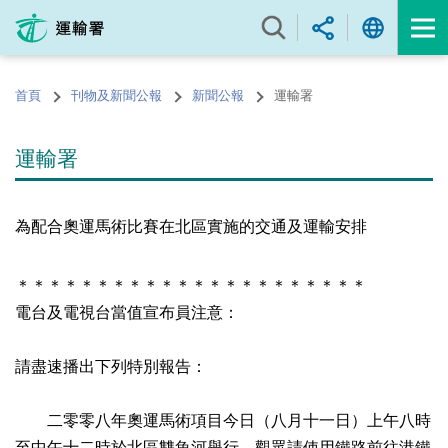
跳
至
內
容
首頁
刊物及新聞公報
新聞公報
運輸署
的
開
始
運輸署
為配合奧運馬術比賽在北區實施的交通及運輸安排
＊＊＊＊＊＊＊＊＊＊＊＊＊＊＊＊＊＊＊＊＊＊
電台及電視台當值宣布員注意：
請盡速播出下列特別報告：
二零零八年奧運馬術項目今日（八月十一日）上午八時
至中午十二時於北區雙魚河舉行，觀眾請使用鐵路前往港鐵