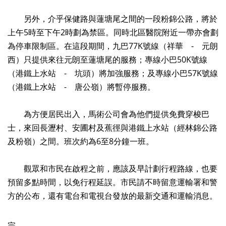
另外，介乎保健路與蓮塘尾之間的一段粉錦公路，將於
上午5時至下午2時劃為禁區。同時北區醫院附近一帶亦會劃
為停車限制區。在這段期間，九巴77K號線（祥華 - 元朗
西）只提供來往元朗至蓮塘尾的服務；專線小巴50K號線
（港鐵上水站 - 坑頭）將加強服務；及專線小巴57K號線
（港鐵上水站 - 唐公嶺）將暫停服務。
為方便居民出入，馬術公司會為他們提供免費穿梭巴
士，來回長瀝村、安圃村及蕉徑與港鐵上水站（經林錦公路
及粉嶺）之間。班次約為6至8分鐘一班。
觀眾和市民在啟程之前，應該及早計劃行程路線，也要
預留多點時間，以免行程延誤。市民請不時留意運輸署和警
方的公布，還有電台和電視台發放的最新交通和運輸消息。
完