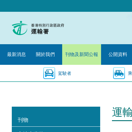
跳
至
內
容
的
開
始
最新消息
關於我們
刊物及新聞公報
公開資料
駕駛者
運
刊物