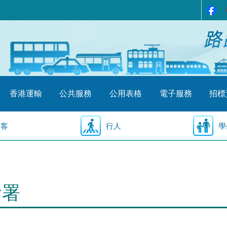
香港運輸
公共服務
公用表格
電子服務
招標
乘客
行人
學
輸署