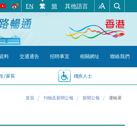
EN
繁
簡
其他語言
資料
交通通告
招聘事宜
相關網址
聯絡我們
生/家長
殘疾人士
首頁
刊物及新聞公報
新聞公報
運輸署