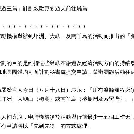
費遊三島」計劃鼓勵更多遊人前往離島
＊＊＊＊＊＊＊＊＊＊＊＊＊＊＊＊＊
機構舉辦到坪洲、大嶼山及南丫島的活動而推出的「免
的目的是維持這些島嶼在旅遊及經濟活動方面的持續發
和地區團體均可向計劃秘書處提交申請，舉辦團體活動往
發言人今日（八月十八日）表示：「所有渡輪航程必須
返坪洲、大嶼山（梅窩）或南丫島（榕樹灣及索罟灣）。
補充說，申請機構須於活動舉行前最少十五個工作天，
所有申請將以「先到先得」的方式處理。