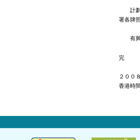
計劃詳
署各牌
有興趣
完
２００
香港時