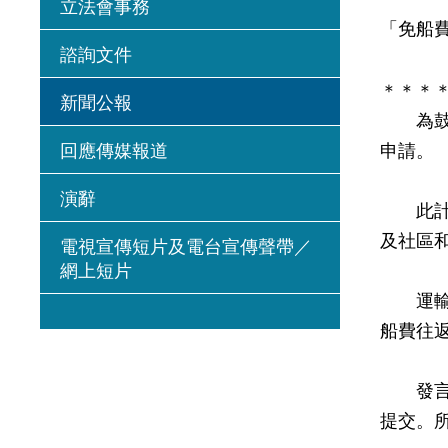
立法會事務
「免船
諮詢文件
＊＊＊
新聞公報
為鼓勵
回應傳媒報道
申請。
演辭
此計劃
及社區
電視宣傳短片及電台宣傳聲帶／
網上短片
運輸署
船費往
發言人
提交。