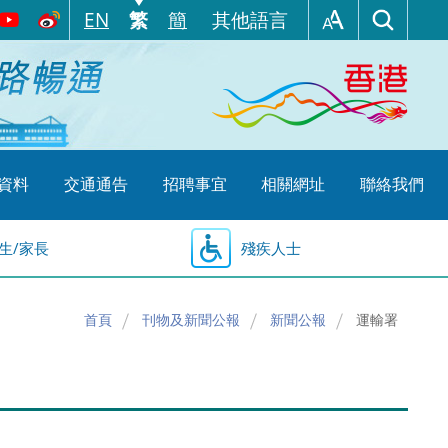
EN
繁
簡
其他語言
資料
交通通告
招聘事宜
相關網址
聯絡我們
生/家長
殘疾人士
首頁
刊物及新聞公報
新聞公報
運輸署