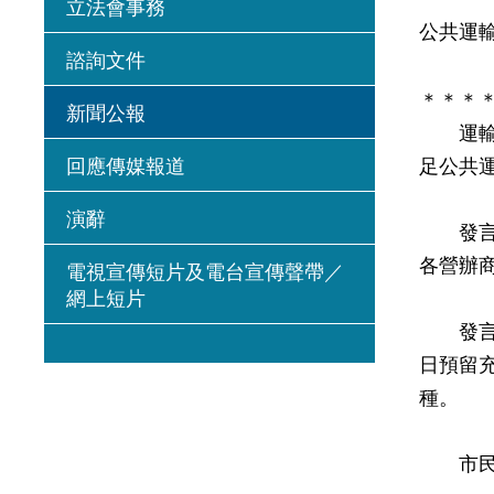
立法會事務
公共運
諮詢文件
＊＊＊
新聞公報
運輸署
回應傳媒報道
足公共
演辭
發言人
各營辦
電視宣傳短片及電台宣傳聲帶／
網上短片
發言人
日預留
種。
市民可