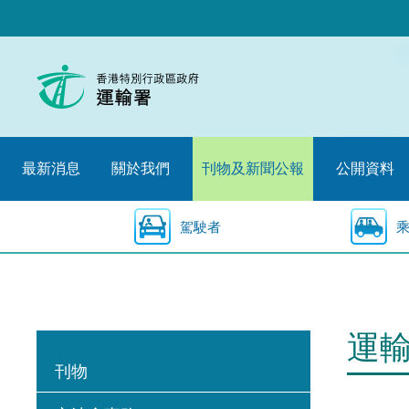
跳
至
內
容
的
開
始
最新消息
關於我們
刊物及新聞公報
公開資料
駕駛者
運
刊物