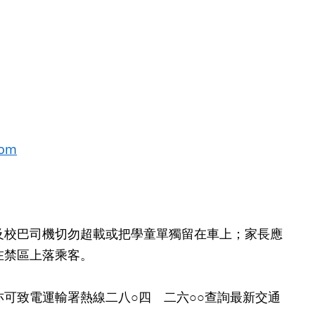
com
校巴司機切勿超載或把學童單獨留在車上；家長應
在禁區上落乘客。
致電運輸署熱線二八○四 二六○○查詢最新交通