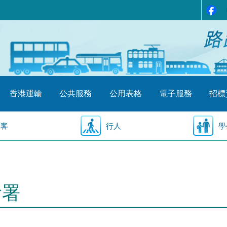
香港運輸
公共服務
公用表格
電子服務
招標
乘客
行人
學
輸署