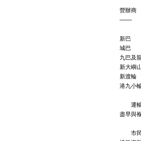
營
─
新巴
城巴
九巴及
新大嶼
新渡
港九
運輸署
盡早與
市民出