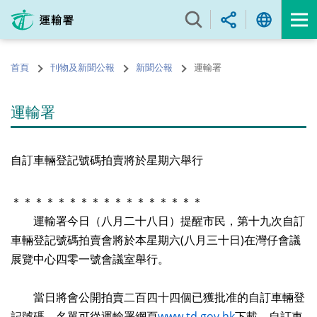
跳
至
內
容
首頁
刊物及新聞公報
新聞公報
運輸署
的
開
始
運輸署
自訂車輛登記號碼拍賣將於星期六舉行
＊＊＊＊＊＊＊＊＊＊＊＊＊＊＊＊＊
運輸署今日（八月二十八日）提醒市民，第十九次自訂
車輛登記號碼拍賣會將於本星期六(八月三十日)在灣仔會議
展覽中心四零一號會議室舉行。
當日將會公開拍賣二百四十四個已獲批准的自訂車輛登
記號碼，名單可從運輸署網頁
www.td.gov.hk
下載。自訂車