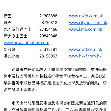
─── ── ──
新巴 21368888
www.nwfb.com.hk
城巴 28730818
www.citybus.com.hk
九巴及龍運巴士 27454466
www.kmb.com.hk
新大嶼山巴士 29849848
www.newlantaobus.com
新渡輪 21318181
www.nwff.com.hk
港九小輪 28156063
www.hkkf.com.hk
運輸署亦呼籲駕駛人士盡量避免前往學校區，並呼籲褓
姆車及校巴司機切勿超載或把學童單獨留在車上；家長應盡
早與褓姆車或校巴司機訂定接送子女上學及放學的地點，切
勿在禁區上落乘客。
市民出門前須留意電台及電視台有關最新交通消息的廣
播，亦可致電運輸署熱線二八○四 二六○○查詢最新交通情