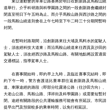
東亞運動會的單車公路賽將於明日在創新路及馬鞍山繞
道舉行。介乎科研路與科學園路之間的一段創新路會繼續封
閉直至明日下午五時為止。而介乎馬鞍山路與西沙路之間的
一段馬鞍山繞道則會在上午七時至下午二時三十分期間暫時
封閉。
在暫時封路期間，沿創新路來往大埔及馬料水的駕駛人
士，須改經科技大道東；而沿馬鞍山繞道來往西貢及沙田的
駕駛人士，須改經西沙路及馬鞍山路。有關地點將設置適當
交通標誌，指導駕車人士。
在賽事開始時，即約早上九時，及臨近賽事完結時，即
約下午一時，警方會護送比賽車群往返創新路及馬鞍山繞
道。車隊途經的路段（即部分吐露港公路（往沙田方向）、
大老山公路、馬鞍山路、澤祥街及科學園路）或需要短暫封
閉。途經有關路段的公共運輸服務可能會有所延誤。市民請
提早出門及預留較多的乘車時間，以免行程延誤。