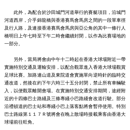
此外，為配合於沙田城門河道舉行的賽艇項目，沿城門
河道西岸，介乎錦龍橋與香港賽馬會馬房之間的一段單車徑
及行人路，及連接香港賽馬會馬房與亞公角的其中一條行人
橋明日上午七時至下午二時會繼續封閉，以作為比賽場地的
一部分。
另外，當局將會由中午十二時起在香港大球場附近一帶
實施特別交通及運輸安排，以配合觀眾進入香港大球場觀賞
足球比賽。加路連山道及東院道會實施單向逆時針的臨時交
通改道，然後在約下午六時三十五分封閉，禁止所有車輛駛
入，以便觀眾離開會場。在實施特別交通安排期間，途經附
近的十四條巴士路綫及三條專綫小巴路綫會改道行駛。部分
沿禮頓道的巴士站和專綫小巴上落客點將會暫停使用。特別
巴士路線第１１７Ｒ號將會在晚上散場時接載乘客由香港大
球場前往旺角。