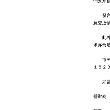
們要乘
發言人
意交通
此外，
求亦會
市民出
１８２
如需查
營
─