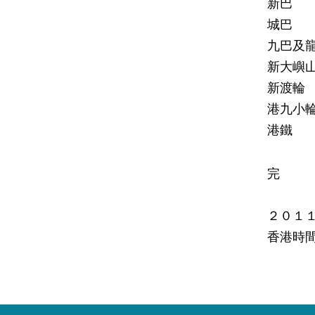
新巴
城巴
九巴及
新大嶼
新渡
港九
港鐵
完
２０１
香港時