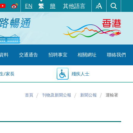
EN
繁
簡
其他語言
資料
交通通告
招聘事宜
相關網址
聯絡我們
生/家長
殘疾人士
首頁
刊物及新聞公報
新聞公報
運輸署