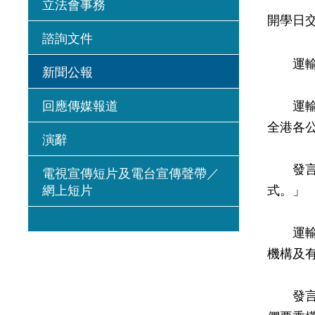
立法會事務
開學日
諮詢文件
運輸署
新聞公報
回應傳媒報道
運輸署
全港各
演辭
發言人
電視宣傳短片及電台宣傳聲帶／
網上短片
式。」
運輸署
機構及
發言人