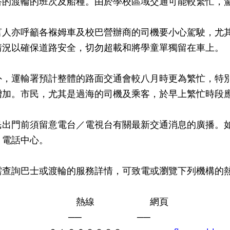
搭的渡輪的班次及船種。由於學校區域交通可能較繁忙，
亦呼籲各褓姆車及校巴營辦商的司機要小心駕駛，尤其
情況以確保道路安全，切勿超載和將學童單獨留在車上。
運輸署預計整體的路面交通會較八月時更為繁忙，特別
增加。市民，尤其是過海的司機及乘客，於早上繁忙時段
門前須留意電台／電視台有關最新交通消息的廣播。如
３電話中心。
詢巴士或渡輪的服務詳情，可致電或瀏覽下列機構的
辦商 熱線 網頁
── ── ──