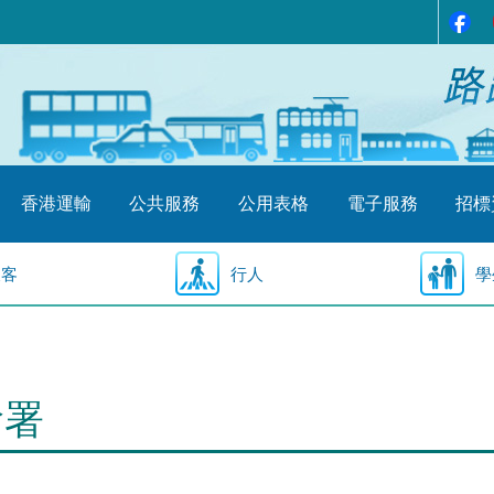
香港運輸
公共服務
公用表格
電子服務
招標
乘客
行人
學
輸署