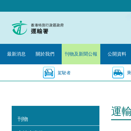
跳
至
內
容
的
開
始
最新消息
關於我們
刊物及新聞公報
公開資料
駕駛者
運
刊物