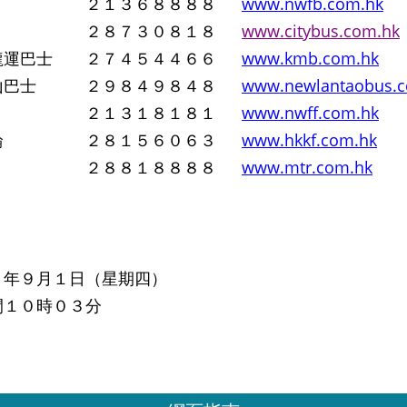
 ２１３６８８８８
www.nwfb.com.hk
 ２８７３０８１８
www.citybus.com.hk
龍運巴士 ２７４５４４６６
www.kmb.com.hk
山巴士 ２９８４９８４８
www.newlantaobus.
輪 ２１３１８１８１
www.nwff.com.hk
小輪 ２８１５６０６３
www.hkkf.com.hk
 ２８８１８８８８
www.mtr.com.hk
１年９月１日（星期四）
間１０時０３分