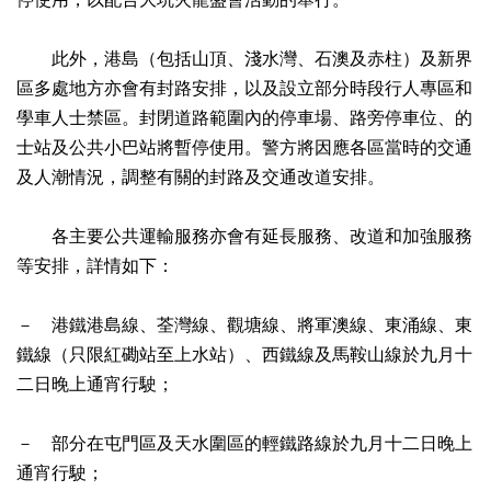
此外，港島（包括山頂、淺水灣、石澳及赤柱）及新界
區多處地方亦會有封路安排，以及設立部分時段行人專區和
學車人士禁區。封閉道路範圍內的停車場、路旁停車位、的
士站及公共小巴站將暫停使用。警方將因應各區當時的交通
及人潮情況，調整有關的封路及交通改道安排。
各主要公共運輸服務亦會有延長服務、改道和加強服務
等安排，詳情如下：
－ 港鐵港島線、荃灣線、觀塘線、將軍澳線、東涌線、東
鐵線（只限紅磡站至上水站）、西鐵線及馬鞍山線於九月十
二日晚上通宵行駛；
－ 部分在屯門區及天水圍區的輕鐵路線於九月十二日晚上
通宵行駛；