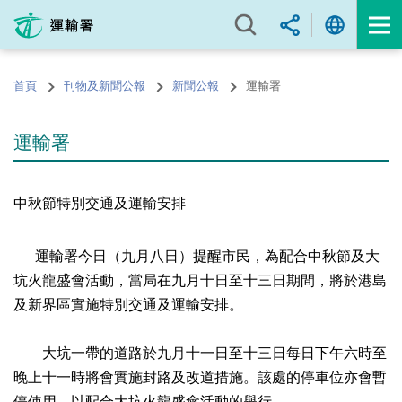
跳
至
內
容
首頁
刊物及新聞公報
新聞公報
運輸署
的
開
始
運輸署
中秋節特別交通及運輸安排
運輸署今日（九月八日）提醒市民，為配合中秋節及大
坑火龍盛會活動，當局在九月十日至十三日期間，將於港島
及新界區實施特別交通及運輸安排。
大坑一帶的道路於九月十一日至十三日每日下午六時至
晚上十一時將會實施封路及改道措施。該處的停車位亦會暫
停使用，以配合大坑火龍盛會活動的舉行。