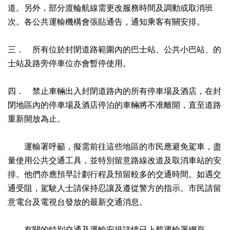
道。另外，部分渡輪航線需更改服務時間及調動或取消班
次。各公共運輸機構會張貼通告，通知乘客有關安排。
三． 所有位於封閉道路範圍內的巴士站、公共小巴站、的
士站及路旁停車位亦會暫停使用。
四． 禁止車輛出入封閉道路內的所有停車場及酒店，在封
閉地區內的停車場及酒店停泊的車輛將不准離開，直至道路
重新開放為止。
運輸署呼籲，擬需前往這些地區的市民應避免駕車，盡
量使用公共交通工具，並特別留意路線改道及取消車站的安
排。他們亦應預早計劃行程及預留較多的交通時間。如遇交
通受阻，駕駛人士請保持忍讓及遵從警方的指示。市民請留
意電台及電視台發放的最新交通消息。
有關的特別交通及運輸安排詳情已上載運輸署網頁