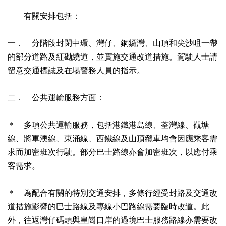
有關安排包括：
一． 分階段封閉中環、灣仔、銅鑼灣、山頂和尖沙咀一帶
的部分道路及紅磡繞道，並實施交通改道措施。駕駛人士請
留意交通標誌及在場警務人員的指示。
二． 公共運輸服務方面：
＊ 多項公共運輸服務，包括港鐵港島線、荃灣線、觀塘
線、將軍澳線、東涌線、西鐵線及山頂纜車均會因應乘客需
求而加密班次行駛。部分巴士路線亦會加密班次，以應付乘
客需求。
＊ 為配合有關的特別交通安排，多條行經受封路及交通改
道措施影響的巴士路線及專線小巴路線需要臨時改道。此
外，往返灣仔碼頭與皇崗口岸的過境巴士服務路線亦需要改