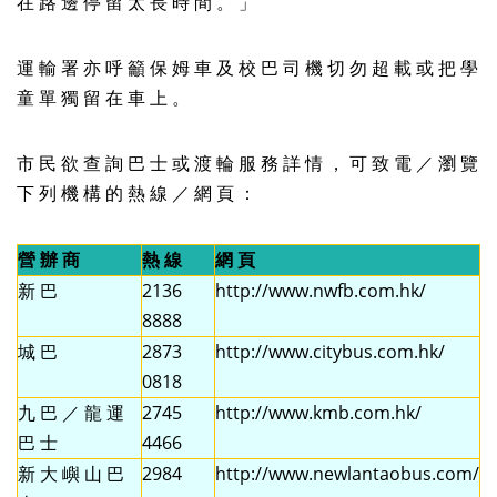
在 路 邊 停 留 太 長 時 間 。 」
運 輸 署 亦 呼 籲 保 姆 車 及 校 巴 司 機 切 勿 超 載 或 把 學
童 單 獨 留 在 車 上 。
市 民 欲 查 詢 巴 士 或 渡 輪 服 務 詳 情 ， 可 致 電 ／ 瀏 覽
下 列 機 構 的 熱 線 ／ 網 頁 ：
營 辦 商
熱 線
網 頁
新 巴
2136
http://www.nwfb.com.hk/
8888
城 巴
2873
http://www.citybus.com.hk/
0818
九 巴 ／ 龍 運
2745
http://www.kmb.com.hk/
巴 士
4466
新 大 嶼 山 巴
2984
http://www.newlantaobus.com/