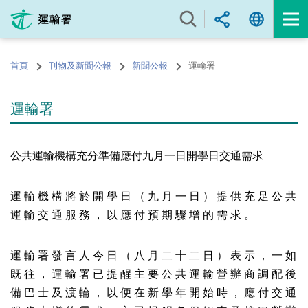
跳
至
內
容
首頁
刊物及新聞公報
新聞公報
運輸署
的
開
始
運輸署
公共運輸機構充分準備應付九月一日開學日交通需求
運 輸 機 構 將 於 開 學 日 （ 九 月 一 日 ） 提 供 充 足 公 共
運 輸 交 通 服 務 ， 以 應 付 預 期 驟 增 的 需 求 。
運 輸 署 發 言 人 今 日 （ 八 月 二 十 二 日 ） 表 示 ， 一 如
既 往 ， 運 輸 署 已 提 醒 主 要 公 共 運 輸 營 辦 商 調 配 後
備 巴 士 及 渡 輪 ， 以 便 在 新 學 年 開 始 時 ， 應 付 交 通