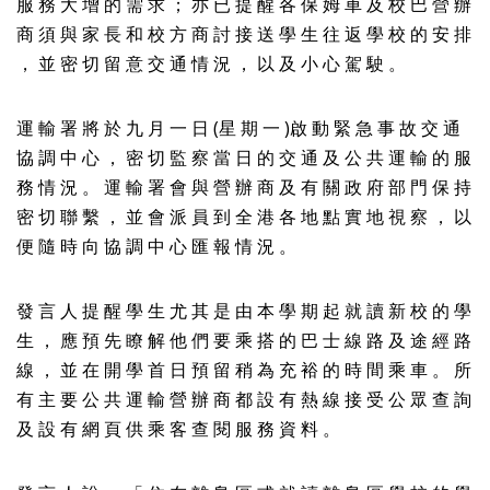
服 務 大 增 的 需 求 ； 亦 已 提 醒 各 保 姆 車 及 校 巴 營 辦
商 須 與 家 長 和 校 方 商 討 接 送 學 生 往 返 學 校 的 安 排
， 並 密 切 留 意 交 通 情 況 ， 以 及 小 心 駕 駛 。
運 輸 署 將 於 九 月 一 日 (星 期 一 )啟 動 緊 急 事 故 交 通
協 調 中 心 ， 密 切 監 察 當 日 的 交 通 及 公 共 運 輸 的 服
務 情 況 。 運 輸 署 會 與 營 辦 商 及 有 關 政 府 部 門 保 持
密 切 聯 繫 ， 並 會 派 員 到 全 港 各 地 點 實 地 視 察 ， 以
便 隨 時 向 協 調 中 心 匯 報 情 況 。
發 言 人 提 醒 學 生 尤 其 是 由 本 學 期 起 就 讀 新 校 的 學
生 ， 應 預 先 瞭 解 他 們 要 乘 搭 的 巴 士 線 路 及 途 經 路
線 ， 並 在 開 學 首 日 預 留 稍 為 充 裕 的 時 間 乘 車 。 所
有 主 要 公 共 運 輸 營 辦 商 都 設 有 熱 線 接 受 公 眾 查 詢
及 設 有 網 頁 供 乘 客 查 閱 服 務 資 料 。