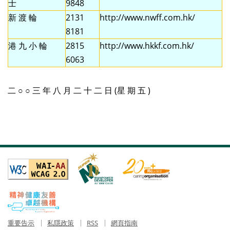
士
9848
新 渡 輪
2131
http://www.nwff.com.hk/
8181
港 九 小 輪
2815
http://www.hkkf.com.hk/
6063
二 ○ ○ 三 年 八 月 二 十 二 日 (星 期 五 )
重要告示
私隱政策
RSS
網頁指南