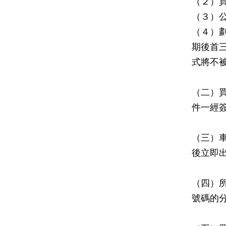
（２）
（３）
（４）
期後首
式將不
（二）
件一經
（三）
後立即
（四）
號碼的