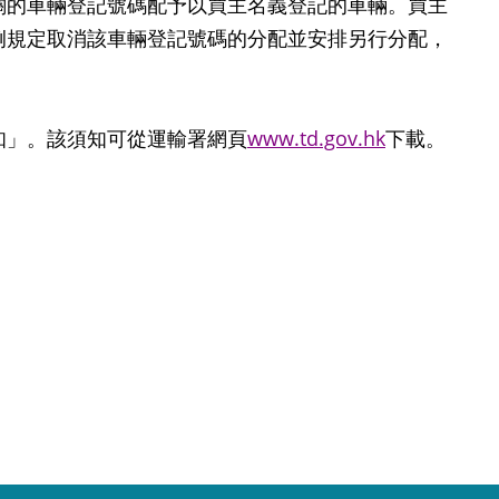
關的車輛登記號碼配予以買主名義登記的車輛。買主
例規定取消該車輛登記號碼的分配並安排另行分配，
」。該須知可從運輸署網頁
www.td.gov.hk
下載。