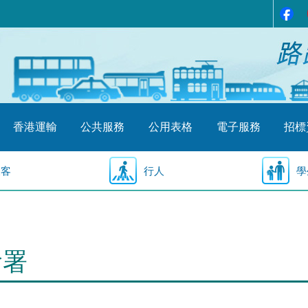
香港運輸
公共服務
公用表格
電子服務
招標
乘客
行人
學
輸署