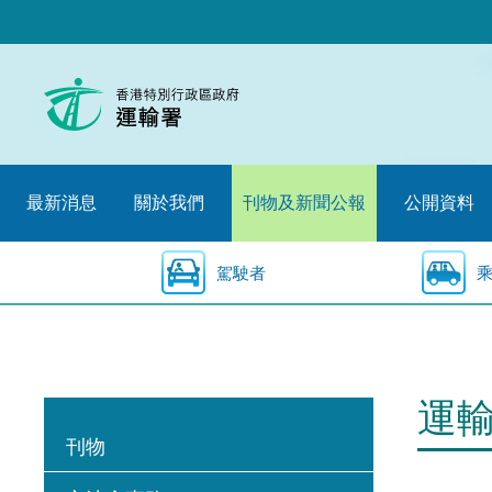
跳
至
內
容
的
開
始
最新消息
關於我們
刊物及新聞公報
公開資料
駕駛者
運
刊物