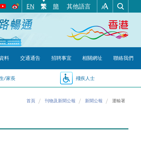
EN
繁
簡
其他語言
資料
交通通告
招聘事宜
相關網址
聯絡我們
生/家長
殘疾人士
首頁
刊物及新聞公報
新聞公報
運輸署