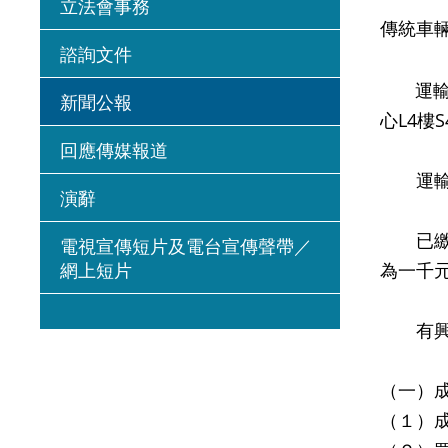
立法會事務
傳統車
諮詢文件
運輸署
新聞公報
心L4樓
回應傳媒報道
運輸署
演辭
已繳交
電視宣傳短片及電台宣傳聲帶／
網上短片
為一千
有興趣
（一）
（１）