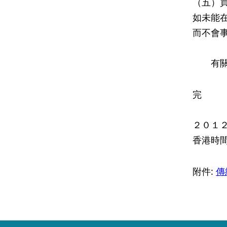
（五）
如未能
而不會
有關其
完
２０１
香港時
附件:
傳